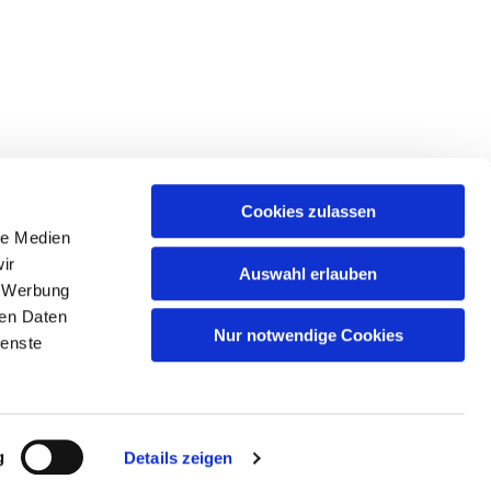
Cookies zulassen
le Medien
ir
Auswahl erlauben
, Werbung
ren Daten
Nur notwendige Cookies
ienste
g
Details zeigen