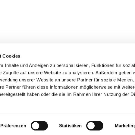
t Cookies
 Inhalte und Anzeigen zu personalisieren, Funktionen für sozia
Ev. Kirchengemeinde Hückeswagen

e Zugriffe auf unsere Website zu analysieren. Außerdem geben w
Lindenbergstraße 10 | 42499 Hückeswagen
rwendung unserer Website an unsere Partner für soziale Medien
02192-4366 | hueckeswagen@ekir.de

re Partner führen diese Informationen möglicherweise mit weite
Kontakt
Cookie-Richtlinie
Impressum
ereitgestellt haben oder die sie im Rahmen Ihrer Nutzung der D
Impressum
Datenschutzerklärung
ChurchDesk-Login
Präferenzen
Statistiken
Marketin