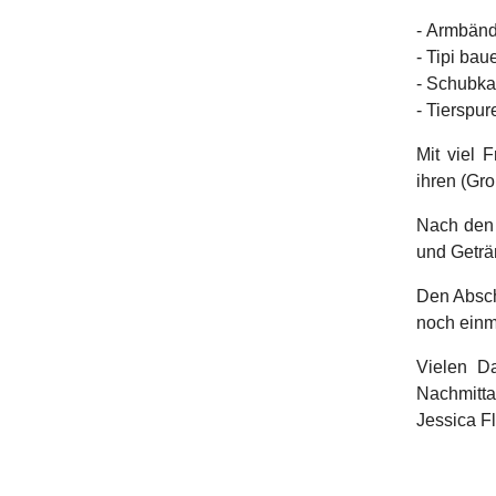
- Armbänd
- Tipi bau
- Schubka
- Tierspur
Mit viel 
ihren (Gr
Nach den 
und Geträ
Den Absch
noch einm
Vielen D
Nachmitta
Jessica F