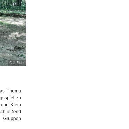
© J. Flohr
das Thema
gsspiel zu
 und Klein
chließend
e Gruppen