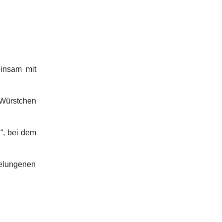
einsam mit
 Würstchen
“, bei dem
elungenen