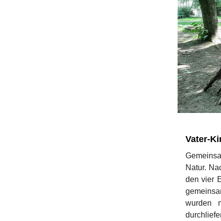
Vater-K
Gemeinsa
Natur. Na
den vier 
gemeinsa
wurden m
durchlief