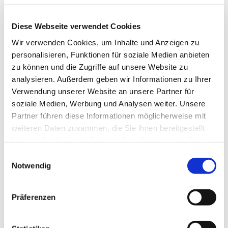
vorprogrammiert!
Diese Webseite verwendet Cookies
Der Kinderchor ist offen für alle Kinder vom 1.–5.
Wir verwenden Cookies, um Inhalte und Anzeigen zu
Schuljahr. Wir singen zusammen, probieren
personalisieren, Funktionen für soziale Medien anbieten
Instrumente aus, tanzen auch mal, lernen etwas über
zu können und die Zugriffe auf unsere Website zu
unsere Stimme und über Musik, spielen ... Unsere
analysieren. Außerdem geben wir Informationen zu Ihrer
Lieder tragen wir in Gottesdiensten, Konzerten und
Verwendung unserer Website an unsere Partner für
anderen Gemeindeveranstaltungen vor. Auch ein
soziale Medien, Werbung und Analysen weiter. Unsere
Musical steht hin und wieder auf dem Programm.
Partner führen diese Informationen möglicherweise mit
PROBEN
weiteren Daten zusammen, die Sie ihnen bereitgestellt
haben oder die sie im Rahmen Ihrer Nutzung der Dienste
mittwochs | 15–15:45 Uhr | GZ Lindenberg (außer in
gesammelt haben.
E
den Schulferien)
Notwendig
i
n
w
Präferenzen
i
l