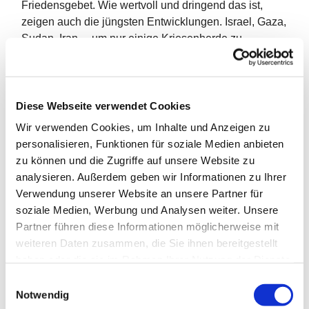
Friedensgebet. Wie wertvoll und dringend das ist,
zeigen auch die jüngsten Entwicklungen. Israel, Gaza,
Sudan, Iran ... um nur einige Kriesenherde zu
benennen. Betet mit uns! Denn die Menschheit hat nur
eine Chance, wenn Friede wird. Das Friedensgebet
beginnt immer mit einem 5-minütigen Läuten: Eine
Mahnung zum Frieden
Diese Webseite verwendet Cookies
Wir verwenden Cookies, um Inhalte und Anzeigen zu
Jeden Freitag ab 19 Uhr in der Pauluskirche
personalisieren, Funktionen für soziale Medien anbieten
zu können und die Zugriffe auf unsere Website zu
analysieren. Außerdem geben wir Informationen zu Ihrer
Verwendung unserer Website an unsere Partner für
soziale Medien, Werbung und Analysen weiter. Unsere
Partner führen diese Informationen möglicherweise mit
weiteren Daten zusammen, die Sie ihnen bereitgestellt
haben oder die sie im Rahmen Ihrer Nutzung der Dienste
gesammelt haben.
E
Notwendig
i