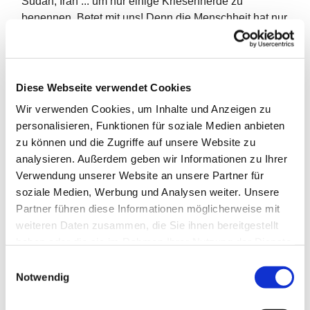
Sudan, Iran ... um nur einige Kriesenherde zu
benennen. Betet mit uns! Denn die Menschheit hat nur
eine Chance, wenn Friede wird. Das Friedensgebet
beginnt immer mit einem 5-minütigen Läuten: Eine
Mahnung zum Frieden
Diese Webseite verwendet Cookies
Jeden Freitag ab 19 Uhr in der Pauluskirche
Wir verwenden Cookies, um Inhalte und Anzeigen zu
personalisieren, Funktionen für soziale Medien anbieten
zu können und die Zugriffe auf unsere Website zu
analysieren. Außerdem geben wir Informationen zu Ihrer
Verwendung unserer Website an unsere Partner für
soziale Medien, Werbung und Analysen weiter. Unsere
Partner führen diese Informationen möglicherweise mit
weiteren Daten zusammen, die Sie ihnen bereitgestellt
haben oder die sie im Rahmen Ihrer Nutzung der Dienste
gesammelt haben.
E
Notwendig
i
n