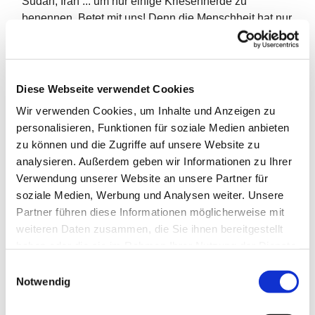
Sudan, Iran ... um nur einige Kriesenherde zu
benennen. Betet mit uns! Denn die Menschheit hat nur
eine Chance, wenn Friede wird. Das Friedensgebet
beginnt immer mit einem 5-minütigen Läuten: Eine
Mahnung zum Frieden
Diese Webseite verwendet Cookies
Jeden Freitag ab 19 Uhr in der Pauluskirche
Wir verwenden Cookies, um Inhalte und Anzeigen zu
personalisieren, Funktionen für soziale Medien anbieten
zu können und die Zugriffe auf unsere Website zu
analysieren. Außerdem geben wir Informationen zu Ihrer
Verwendung unserer Website an unsere Partner für
soziale Medien, Werbung und Analysen weiter. Unsere
Partner führen diese Informationen möglicherweise mit
weiteren Daten zusammen, die Sie ihnen bereitgestellt
haben oder die sie im Rahmen Ihrer Nutzung der Dienste
gesammelt haben.
E
Notwendig
i
n