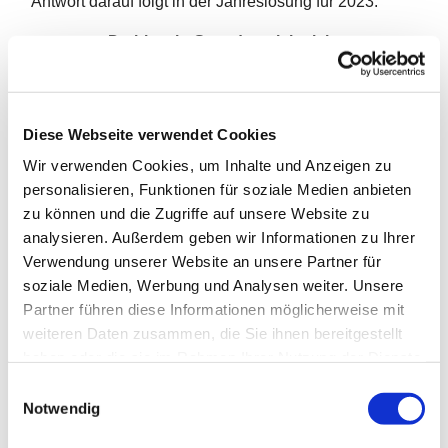
Antwort darauf folgt in der Jahreslosung für 2023:
Du bist ein Gott, der mich sieht
(1. Mose 16,13)
Lassen Sie uns also nicht müde werden, beharrlich im
Gebet bleiben und in aller Liebe treu und miteinander
Diese Webseite verwendet Cookies
für Frieden und Gerechtigkeit beten.
Wir verwenden Cookies, um Inhalte und Anzeigen zu
personalisieren, Funktionen für soziale Medien anbieten
zu können und die Zugriffe auf unsere Website zu
analysieren. Außerdem geben wir Informationen zu Ihrer
Verwendung unserer Website an unsere Partner für
soziale Medien, Werbung und Analysen weiter. Unsere
Partner führen diese Informationen möglicherweise mit
weiteren Daten zusammen, die Sie ihnen bereitgestellt
haben oder die sie im Rahmen Ihrer Nutzung der Dienste
gesammelt haben.
E
Notwendig
i
n