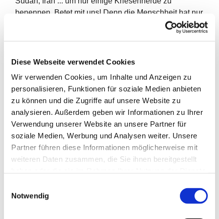
Sudan, Iran ... um nur einige Kriesenherde zu
benennen. Betet mit uns! Denn die Menschheit hat nur
eine Chance, wenn Friede wird. Das Friedensgebet
beginnt immer mit einem 5-minütigen Läuten: Eine
Mahnung zum Frieden
Diese Webseite verwendet Cookies
Jeden Freitag ab 19 Uhr in der Pauluskirche
Wir verwenden Cookies, um Inhalte und Anzeigen zu
personalisieren, Funktionen für soziale Medien anbieten
zu können und die Zugriffe auf unsere Website zu
analysieren. Außerdem geben wir Informationen zu Ihrer
Verwendung unserer Website an unsere Partner für
soziale Medien, Werbung und Analysen weiter. Unsere
Partner führen diese Informationen möglicherweise mit
weiteren Daten zusammen, die Sie ihnen bereitgestellt
haben oder die sie im Rahmen Ihrer Nutzung der Dienste
gesammelt haben.
E
Notwendig
i
n