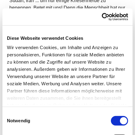
Sudan, Iran ... um nur einige Kriesenherde zu
benennen. Betet mit uns! Denn die Menschheit hat nur
eine Chance, wenn Friede wird. Das Friedensgebet
beginnt immer mit einem 5-minütigen Läuten: Eine
Mahnung zum Frieden
Diese Webseite verwendet Cookies
Jeden Freitag ab 19 Uhr in der Pauluskirche
Wir verwenden Cookies, um Inhalte und Anzeigen zu
personalisieren, Funktionen für soziale Medien anbieten
zu können und die Zugriffe auf unsere Website zu
analysieren. Außerdem geben wir Informationen zu Ihrer
Verwendung unserer Website an unsere Partner für
soziale Medien, Werbung und Analysen weiter. Unsere
Partner führen diese Informationen möglicherweise mit
weiteren Daten zusammen, die Sie ihnen bereitgestellt
haben oder die sie im Rahmen Ihrer Nutzung der Dienste
gesammelt haben.
E
Notwendig
i
n