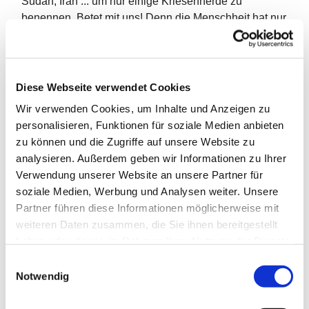
Sudan, Iran ... um nur einige Kriesenherde zu
benennen. Betet mit uns! Denn die Menschheit hat nur
eine Chance, wenn Friede wird. Das Friedensgebet
beginnt immer mit einem 5-minütigen Läuten: Eine
Mahnung zum Frieden
Diese Webseite verwendet Cookies
Jeden Freitag ab 19 Uhr in der Pauluskirche
Wir verwenden Cookies, um Inhalte und Anzeigen zu
personalisieren, Funktionen für soziale Medien anbieten
zu können und die Zugriffe auf unsere Website zu
analysieren. Außerdem geben wir Informationen zu Ihrer
Verwendung unserer Website an unsere Partner für
soziale Medien, Werbung und Analysen weiter. Unsere
Partner führen diese Informationen möglicherweise mit
weiteren Daten zusammen, die Sie ihnen bereitgestellt
haben oder die sie im Rahmen Ihrer Nutzung der Dienste
gesammelt haben.
E
Notwendig
i
n