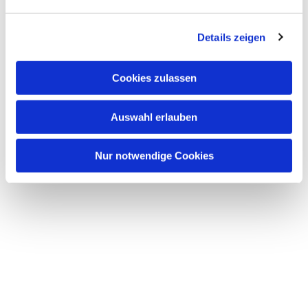
n
g
Details zeigen
s
a
u
Cookies zulassen
s
w
Dies könnte Sie auch
Auswahl erlauben
a
interessieren
h
l
Nur notwendige Cookies