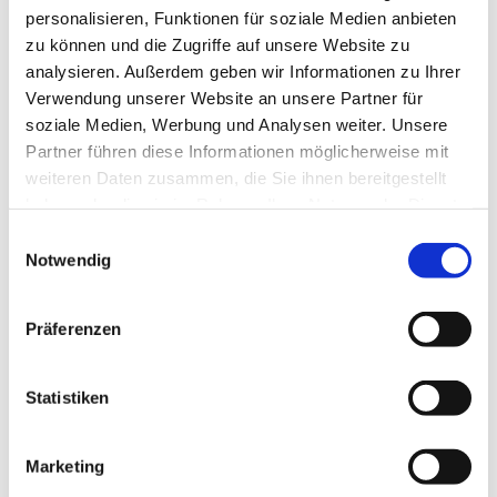
personalisieren, Funktionen für soziale Medien anbieten
den anderen Kindern –
zu können und die Zugriffe auf unsere Website zu
alle Kinder ab dem 1. Schuljahr sind herzlich
analysieren. Außerdem geben wir Informationen zu Ihrer
willkommen!
Verwendung unserer Website an unsere Partner für
soziale Medien, Werbung und Analysen weiter. Unsere
Das aktuelle Programm veröffentlichen wir im
Partner führen diese Informationen möglicherweise mit
Gemeindebrief und auf der
Homepage
.
weiteren Daten zusammen, die Sie ihnen bereitgestellt
haben oder die sie im Rahmen Ihrer Nutzung der Dienste
gesammelt haben.
E
Notwendig
i
n
w
Präferenzen
i
l
l
Statistiken
i
g
Marketing
u