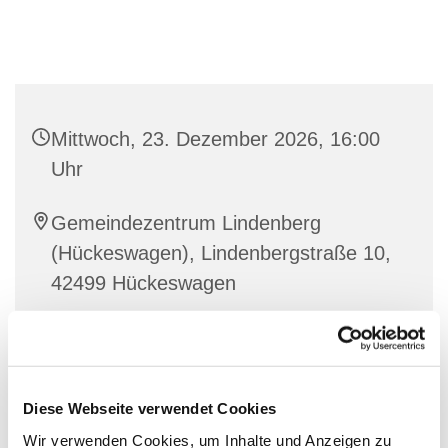
Mittwoch, 23. Dezember 2026, 16:00
Uhr
Gemeindezentrum Lindenberg
(Hückeswagen), Lindenbergstraße 10,
42499 Hückeswagen
Elke Felbick
Diese Webseite verwendet Cookies
Wir verwenden Cookies, um Inhalte und Anzeigen zu
Coole Ideen, jede Menge Spaß und eine tolle Zeit mit