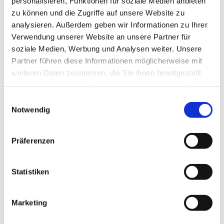
personalisieren, Funktionen für soziale Medien anbieten
zu können und die Zugriffe auf unsere Website zu
alle Kinder ab dem 1. Schuljahr sind herzlich
analysieren. Außerdem geben wir Informationen zu Ihrer
willkommen!
Verwendung unserer Website an unsere Partner für
Das aktuelle Programm veröffentlichen wir im
soziale Medien, Werbung und Analysen weiter. Unsere
Gemeindebrief und auf der
Homepage
.
Partner führen diese Informationen möglicherweise mit
weiteren Daten zusammen, die Sie ihnen bereitgestellt
haben oder die sie im Rahmen Ihrer Nutzung der Dienste
gesammelt haben.
E
Notwendig
i
n
w
Präferenzen
i
l
l
Statistiken
i
g
Marketing
u
n