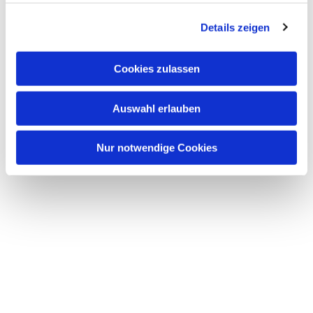
g
Details zeigen
s
a
u
Cookies zulassen
s
Dies könnte Sie auch
w
interessieren
Auswahl erlauben
a
h
l
Nur notwendige Cookies