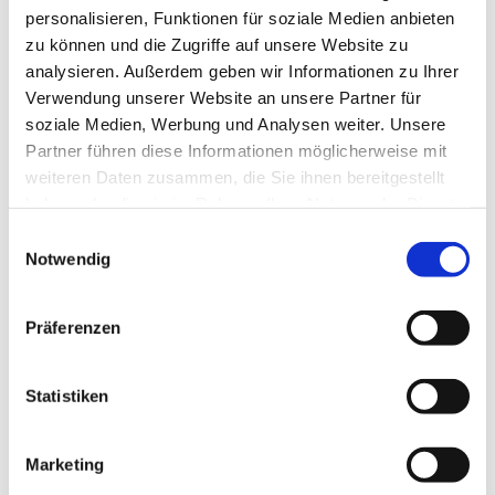
personalisieren, Funktionen für soziale Medien anbieten
den anderen Kindern –
zu können und die Zugriffe auf unsere Website zu
alle Kinder ab dem 1. Schuljahr sind herzlich
analysieren. Außerdem geben wir Informationen zu Ihrer
willkommen!
Verwendung unserer Website an unsere Partner für
soziale Medien, Werbung und Analysen weiter. Unsere
Das aktuelle Programm veröffentlichen wir im
Partner führen diese Informationen möglicherweise mit
Gemeindebrief und auf der
Homepage
.
weiteren Daten zusammen, die Sie ihnen bereitgestellt
haben oder die sie im Rahmen Ihrer Nutzung der Dienste
gesammelt haben.
E
Notwendig
i
n
w
Präferenzen
i
l
l
Statistiken
i
g
Marketing
u