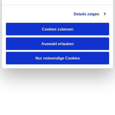
n
g
Details zeigen
s
a
u
Cookies zulassen
s
w
Dies könnte Sie auch
Auswahl erlauben
a
interessieren
h
l
Nur notwendige Cookies