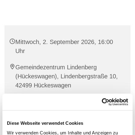
Mittwoch, 2. September 2026, 16:00
Uhr
Gemeindezentrum Lindenberg
(Hückeswagen), Lindenbergstraße 10,
42499 Hückeswagen
Elke Felbick
Diese Webseite verwendet Cookies
Wir verwenden Cookies, um Inhalte und Anzeigen zu
Coole Ideen, jede Menge Spaß und eine tolle Zeit mit