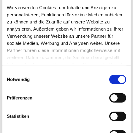
vorprogrammiert!
Wir verwenden Cookies, um Inhalte und Anzeigen zu
personalisieren, Funktionen für soziale Medien anbieten
jeden Freitag | 18–20 Uhr | Gemeindezentrum
zu können und die Zugriffe auf unsere Website zu
KiWie
analysieren. Außerdem geben wir Informationen zu Ihrer
für alle Jugendlichen ab 13 Jahren
Verwendung unserer Website an unsere Partner für
FREUT EUCH AUF
soziale Medien, Werbung und Analysen weiter. Unsere
Gemeinschaft – Spiele – Feuerschale
Partner führen diese Informationen möglicherweise mit
Sandwichmaker – Waffeln – Getränke
weiteren Daten zusammen, die Sie ihnen bereitgestellt
Austausch & Klartext … und noch vieles mehr!
haben oder die sie im Rahmen Ihrer Nutzung der Dienste
gesammelt haben.
E
Notwendig
i
n
w
Präferenzen
i
l
l
Statistiken
i
g