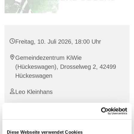
Freitag, 10. Juli 2026, 18:00 Uhr
Gemeindezentrum KiWie
(Hückeswagen), Drosselweg 2, 42499
Hückeswagen
Leo Kleinhans
In der Jugend der Ev. Kirchengemeinde Hückeswagen
ist ein bombastischer Start ins Wochenende
Diese Webseite verwendet Cookies