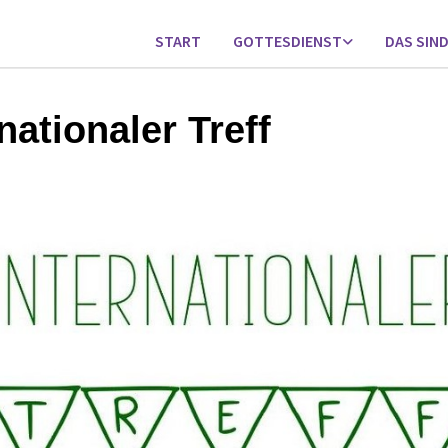
START
GOTTESDIENST
DAS SIND
nationaler Treff