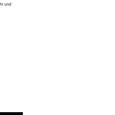
hr und
!