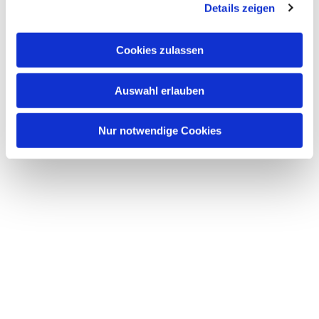
Details zeigen
s
a
u
Cookies zulassen
Dies könnte Sie auch
s
interessieren
w
Auswahl erlauben
a
h
l
Nur notwendige Cookies