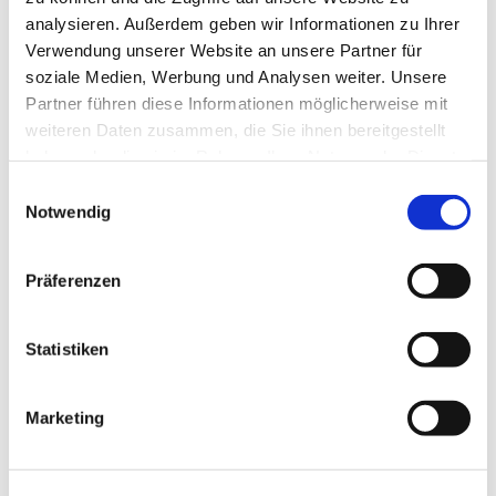
knüpfen hier Kontakte und finden stets ein offenes Ohr
analysieren. Außerdem geben wir Informationen zu Ihrer
und Hilfe bei unterschiedlichen Anliegen. Ein
Verwendung unserer Website an unsere Partner für
wertvoller Raum für Begegnung!
soziale Medien, Werbung und Analysen weiter. Unsere
Partner führen diese Informationen möglicherweise mit
weiteren Daten zusammen, die Sie ihnen bereitgestellt
haben oder die sie im Rahmen Ihrer Nutzung der Dienste
gesammelt haben.
E
Notwendig
i
n
w
Präferenzen
i
l
l
Statistiken
i
g
Marketing
u
n
g