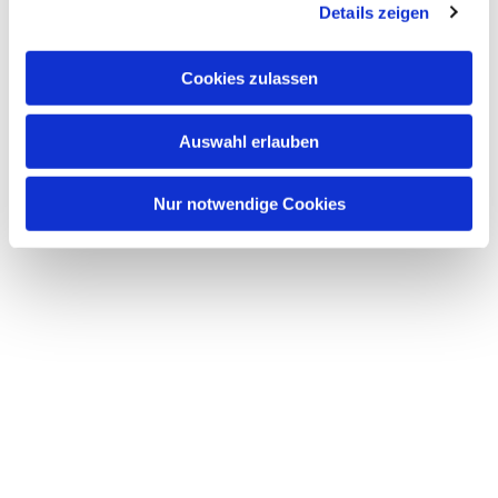
Details zeigen
s
a
u
Cookies zulassen
Dies könnte Sie auch
s
interessieren
w
Auswahl erlauben
a
h
l
Nur notwendige Cookies