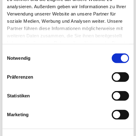
knüpfen hier Kontakte und finden stets ein offenes Ohr
analysieren. Außerdem geben wir Informationen zu Ihrer
und Hilfe bei unterschiedlichen Anliegen. Ein
Verwendung unserer Website an unsere Partner für
wertvoller Raum für Begegnung!
soziale Medien, Werbung und Analysen weiter. Unsere
Partner führen diese Informationen möglicherweise mit
weiteren Daten zusammen, die Sie ihnen bereitgestellt
haben oder die sie im Rahmen Ihrer Nutzung der Dienste
gesammelt haben.
E
Notwendig
i
n
w
Präferenzen
i
l
l
Statistiken
i
g
Marketing
u
n
g