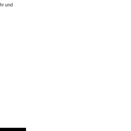
hr und
!