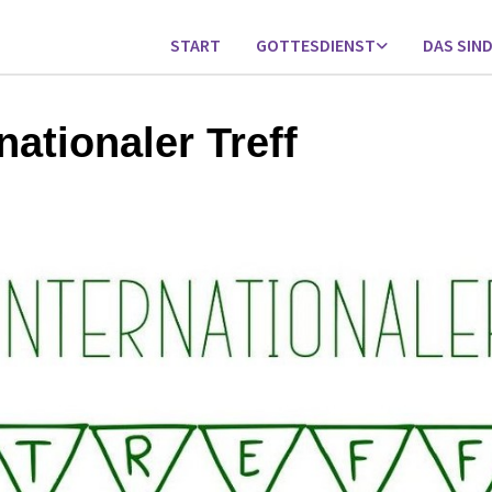
START
GOTTESDIENST
DAS SIND
nationaler Treff