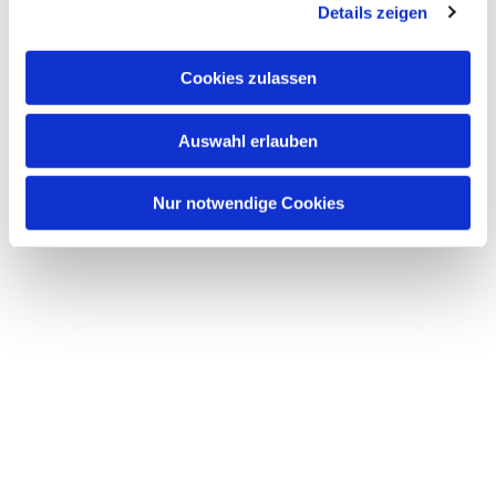
Details zeigen
s
a
u
Cookies zulassen
Dies könnte Sie auch
s
interessieren
w
Auswahl erlauben
a
h
l
Nur notwendige Cookies