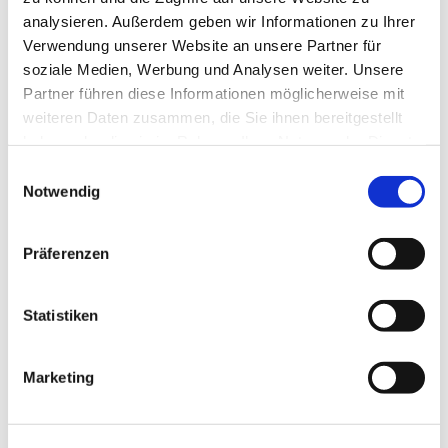
knüpfen hier Kontakte und finden stets ein offenes Ohr
analysieren. Außerdem geben wir Informationen zu Ihrer
und Hilfe bei unterschiedlichen Anliegen. Ein
Verwendung unserer Website an unsere Partner für
wertvoller Raum für Begegnung!
soziale Medien, Werbung und Analysen weiter. Unsere
Partner führen diese Informationen möglicherweise mit
weiteren Daten zusammen, die Sie ihnen bereitgestellt
haben oder die sie im Rahmen Ihrer Nutzung der Dienste
gesammelt haben.
E
Notwendig
i
n
w
Präferenzen
i
l
l
Statistiken
i
g
Marketing
u
n
g