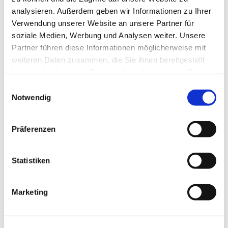
knüpfen hier Kontakte und finden stets ein offenes Ohr
analysieren. Außerdem geben wir Informationen zu Ihrer
und Hilfe bei unterschiedlichen Anliegen. Ein
Verwendung unserer Website an unsere Partner für
wertvoller Raum für Begegnung!
soziale Medien, Werbung und Analysen weiter. Unsere
Partner führen diese Informationen möglicherweise mit
weiteren Daten zusammen, die Sie ihnen bereitgestellt
haben oder die sie im Rahmen Ihrer Nutzung der Dienste
gesammelt haben.
E
Notwendig
i
n
w
Präferenzen
i
l
l
Statistiken
i
g
Marketing
u
n
g