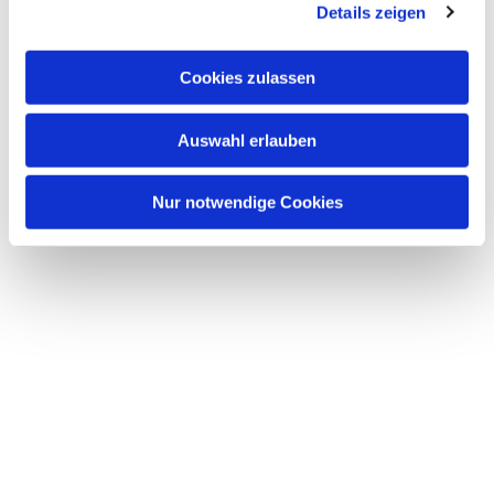
Details zeigen
s
a
u
Cookies zulassen
Dies könnte Sie auch
s
interessieren
w
Auswahl erlauben
a
h
l
Nur notwendige Cookies