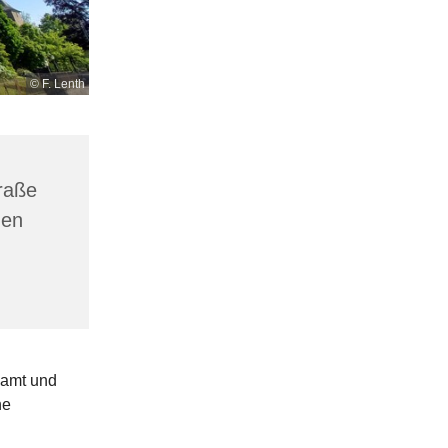
© F. Lenth
raße
gen
eamt und
ne