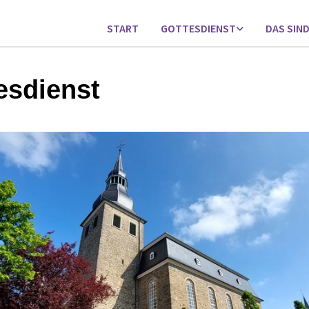
START
GOTTESDIENST
DAS SIND
esdienst