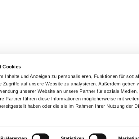
t Cookies
 Inhalte und Anzeigen zu personalisieren, Funktionen für sozia
Ev. Kirchengemeinde Hückeswagen

e Zugriffe auf unsere Website zu analysieren. Außerdem geben w
Lindenbergstraße 10 | 42499 Hückeswagen
rwendung unserer Website an unsere Partner für soziale Medien
02192-4366 | hueckeswagen@ekir.de

re Partner führen diese Informationen möglicherweise mit weite
Kontakt
Cookie-Richtlinie
Impressum
ereitgestellt haben oder die sie im Rahmen Ihrer Nutzung der D
Impressum
Datenschutzerklärung
ChurchDesk-Login
Präferenzen
Statistiken
Marketin