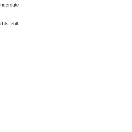
 angeregte
hts fehlt