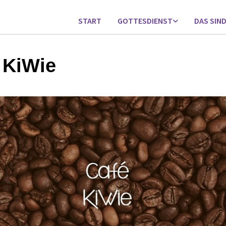
START
GOTTESDIENST
DAS SIND
 KiWie