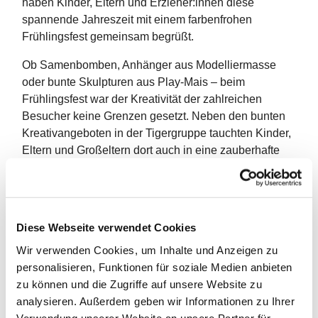
haben Kinder, Eltern und Erzieher:innen diese
spannende Jahreszeit mit einem farbenfrohen
Frühlingsfest gemeinsam begrüßt.
Ob Samenbomben, Anhänger aus Modelliermasse
oder bunte Skulpturen aus Play-Mais – beim
Frühlingsfest war der Kreativität der zahlreichen
Besucher keine Grenzen gesetzt. Neben den bunten
Kreativangeboten in der Tigergruppe tauchten Kinder,
Eltern und Großeltern dort auch in eine zauberhafte
Klanggeschichte ein, in der sie selbst den Ton
angeben durften. Die harmonischen Klänge der
Trommeln, Rasseln und Klangschalen wurden nur
vom lauten Jubeln der vielen kleinen und großen
Diese Webseite verwendet Cookies
Gewinner beim Dosenwerfen übertönt. Beim
Wir verwenden Cookies, um Inhalte und Anzeigen zu
Bewegungsparkour in der Turnhalle der Kita lieferten
personalisieren, Funktionen für soziale Medien anbieten
sich derweilen die Kinder spannende Eier-Wettläufe
zu können und die Zugriffe auf unsere Website zu
und suchten im Bällebad begeistert nach
analysieren. Außerdem geben wir Informationen zu Ihrer
verschwundenen Ostereiern. Ostereier und dazu
Verwendung unserer Website an unsere Partner für