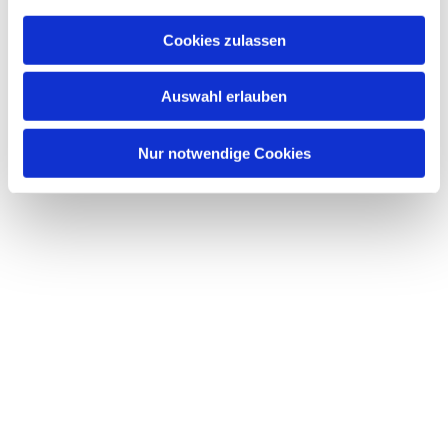
a
Dies könnte Sie auch
u
interessieren
Cookies zulassen
s
w
Auswahl erlauben
a
h
l
Nur notwendige Cookies