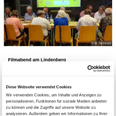
© M. Seewald
Filmabend am Lindenberg
Der Bunte Abend wird bekannter. Am 30.9.23 fand
unser 3.
Bunter Abend am Lindenberg
statt. Wir
durften wieder neue Menschen willkommen heißen.
Diese Webseite verwendet Cookies
Wir freuen uns sehr darüber!
Wir verwenden Cookies, um Inhalte und Anzeigen zu
Die kulinarische Einleitung des Abends war wieder
personalisieren, Funktionen für soziale Medien anbieten
das Mitbring-Buffet. In gemütlicher Runde sahen wir
zu können und die Zugriffe auf unsere Website zu
uns danach gemeinsam die Komödie „Monsieur
analysieren. Außerdem geben wir Informationen zu Ihrer