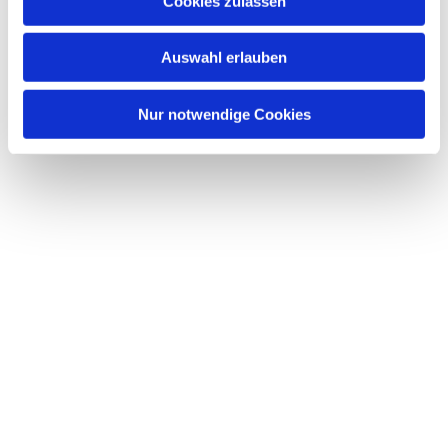
Cookies zulassen
s
w
Auswahl erlauben
a
h
l
Nur notwendige Cookies