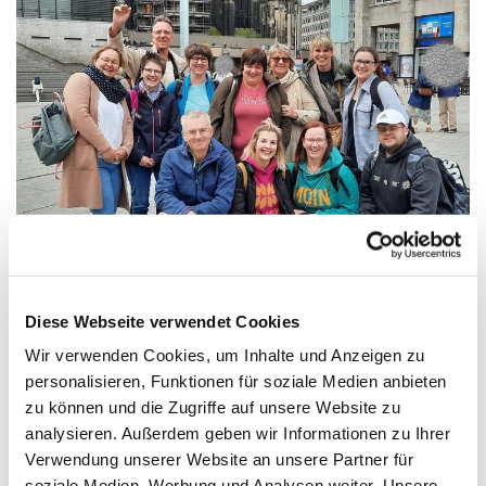
© Kita St. Katharina
Betriebsausflug St. Katharina
Diese Webseite verwendet Cookies
Am 14. Juni war es wieder soweit, das
Wir verwenden Cookies, um Inhalte und Anzeigen zu
Kindergartenteam, unser Hausmeister Wolfgang
personalisieren, Funktionen für soziale Medien anbieten
Krömer und Verwaltungsleiter Henry Wuttke machten
zu können und die Zugriffe auf unsere Website zu
sich auf den Weg nach Köln, um einen gemeinsamen
analysieren. Außerdem geben wir Informationen zu Ihrer
Tag zu erleben. Bevor es losging frühstückten wir
Verwendung unserer Website an unsere Partner für
ausgiebig, um genügend Kräfte zu haben. Im
soziale Medien, Werbung und Analysen weiter. Unsere